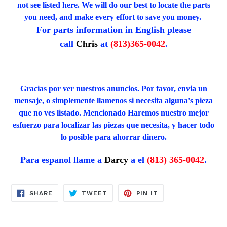
not see listed here. We will do our best to locate the parts
you need, and make every effort to save you money.
For parts information in English please
call
Chris
at
(813)365-0042
.
Gracias por ver nuestros anuncios. Por favor, envia un
mensaje, o simplemente llamenos si necesita alguna's pieza
que no ves listado. Mencionado Haremos nuestro mejor
esfuerzo para localizar las piezas que necesita, y hacer todo
lo posible para ahorrar dinero.
Para espanol llame a
Darcy
a el
(813) 365-0042
.
SHARE
TWEET
PIN
SHARE
TWEET
PIN IT
ON
ON
ON
FACEBOOK
TWITTER
PINTEREST